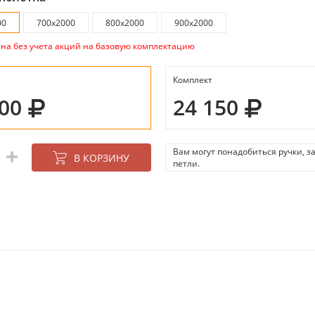
00
700х2000
800х2000
900х2000
ана без учета акций на базовую комплектацию
Комплект
400
24 150
Вам могут понадобиться ручки, з
В КОРЗИНУ
петли.