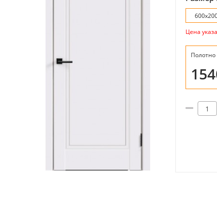
600х20
Цена указ
Полотно
15