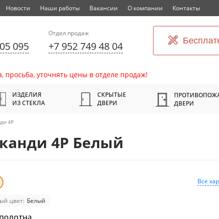
Новости
Наши работы
Вакансии
О компании
Контакты
Отдел продаж
Бесплат
305 095
+7 952 749 48 04
, просьба, уточнять цены в отделе продаж!
ИЗДЕЛИЯ
СКРЫТЫЕ
ПРОТИВОПОЖ
ИЗ СТЕКЛА
ДВЕРИ
ДВЕРИ
нди 4P
канди 4P Белый
Все ха
ый цвет:
Белый
полотна