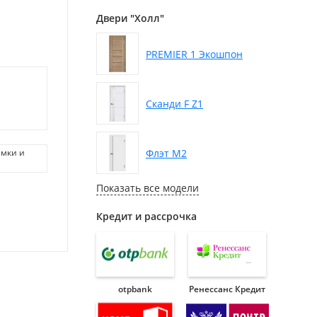
Двери "Холл"
PREMIER 1 Экошпон
Сканди F Z1
Флэт М2
амки и
Показать все модели
Кредит и рассрочка
otpbank
Ренессанс Кредит