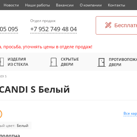
Новости
Наши работы
Вакансии
О компании
Контакты
Отдел продаж
Бесплат
305 095
+7 952 749 48 04
, просьба, уточнять цены в отделе продаж!
ИЗДЕЛИЯ
СКРЫТЫЕ
ПРОТИВОПОЖ
ИЗ СТЕКЛА
ДВЕРИ
ДВЕРИ
DI S
CANDI S Белый
Все ха
ый цвет:
Белый
полотна