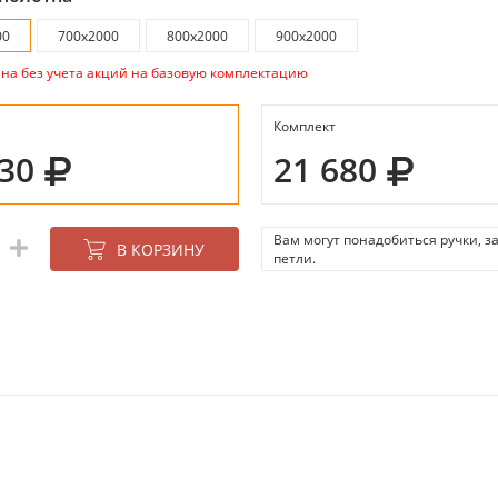
00
700х2000
800х2000
900х2000
ана без учета акций на базовую комплектацию
Комплект
930
21 680
Вам могут понадобиться ручки, з
В КОРЗИНУ
петли.