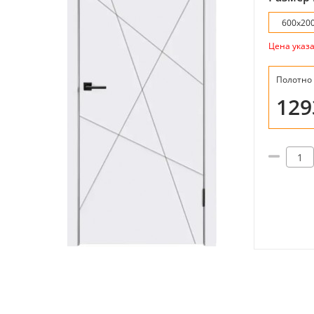
600х20
Цена указ
Полотно
12