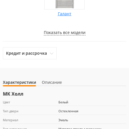
Галант
Показать все модели
Кредит и рассрочка
Характеристики
Описание
otpbank
Ренессанс Кредит
Home Credit Bank
МК Холл
Цвет
Белый
Тип двери
Остекленная
Почта Банк
Материал
Эмаль
Тип остекления
Матовое стекло с рисунком