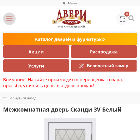
Абакан
0
Каталог дверей и фурнитуры
Акции
Распродажа
Услуги
Бесплатный замер
Внимание! На сайте производится переоценка товара,
просьба, уточнять цены в отделе продаж!
Вернуться назад
Межкомнатная дверь Сканди 3V Белый