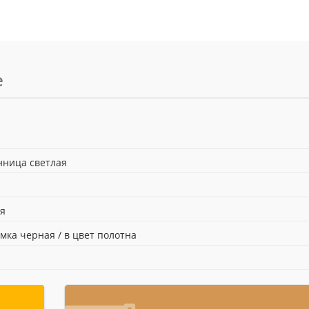
е
нница светлая
я
мка черная / в цвет полотна