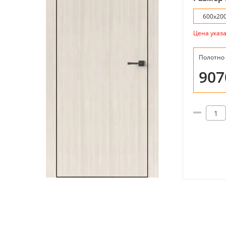
600х20
Цена указ
Полотно
90