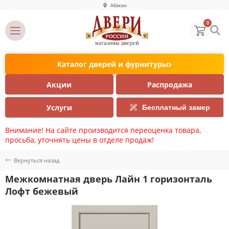
Абакан
0
Каталог дверей и фурнитуры
Акции
Распродажа
Услуги
Бесплатный замер
Внимание! На сайте производится переоценка товара,
просьба, уточнять цены в отделе продаж!
Вернуться назад
Межкомнатная дверь Лайн 1 горизонталь
Лофт бежевый