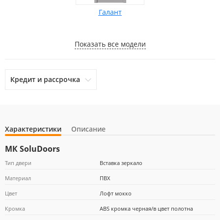
Галант
Показать все модели
Кредит и рассрочка
Характеристики
Описание
otpbank
Ренессанс Кредит
Home Credit Bank
МК SoluDoors
Тип двери
Вставка зеркало
Материал
ПВХ
Почта Банк
Цвет
Лофт мокко
Кромка
ABS кромка черная/в цвет полотна