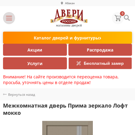
Абакан
0
Каталог дверей и фурнитуры
Акции
Распродажа
Услуги
Бесплатный замер
Внимание! На сайте производится переоценка товара,
просьба, уточнять цены в отделе продаж!
Вернуться назад
Межкомнатная дверь Прима зеркало Лофт
мокко