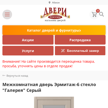
Абакан
0
Каталог дверей и фурнитуры
Акции
Распродажа
Услуги
Бесплатный замер
Внимание! На сайте производится переоценка товара,
просьба, уточнять цены в отделе продаж!
Вернуться назад
Межкомнатная дверь Эрмитаж-6 стекло
"Галерея" Серый