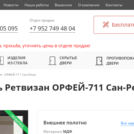
Новости
Наши работы
Вакансии
О компании
Контакты
Отдел продаж
Бесплат
305 095
+7 952 749 48 04
, просьба, уточнять цены в отделе продаж!
ИЗДЕЛИЯ
СКРЫТЫЕ
ПРОТИВОПОЖ
ИЗ СТЕКЛА
ДВЕРИ
ДВЕРИ
ОРФЕЙ-711 Сан-Ремо
ь Ретвизан ОРФЕЙ-711 Сан-Р
НОВИНКА
Внешнее полотно
Все ха
Материал
: МДФ