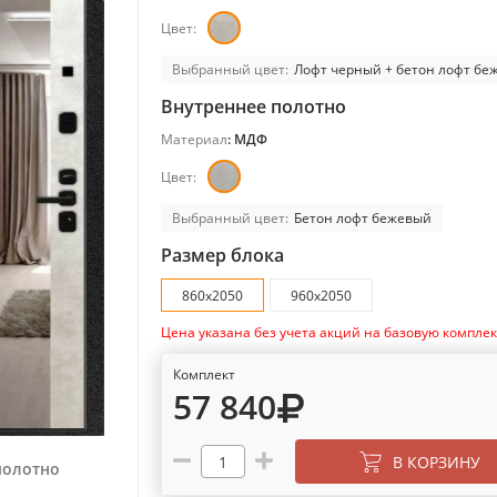
Цвет:
Выбранный цвет:
Лофт черный + бетон лофт бе
Внутреннее полотно
Материал
: МДФ
Цвет:
Выбранный цвет:
Бетон лофт бежевый
Размер блока
860х2050
960х2050
Цена указана без учета акций на базовую компле
Комплект
57 840
В КОРЗИНУ
полотно