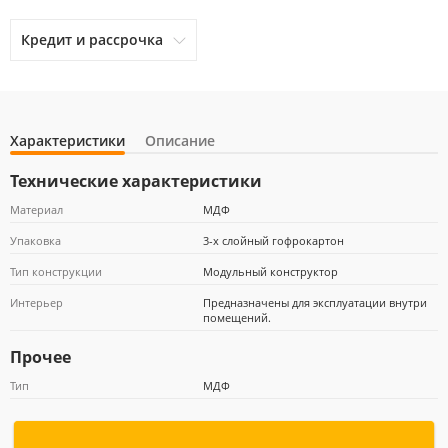
Кредит и рассрочка
Характеристики
Описание
otpbank
Ренессанс Кредит
Home Credit Bank
Технические характеристики
Материал
МДФ
Упаковка
3-х слойный гофрокартон
Почта Банк
Тип конструкции
Модульный конструктор
Интерьер
Предназначены для эксплуатации внутри
помещений.
Прочее
Тип
МДФ