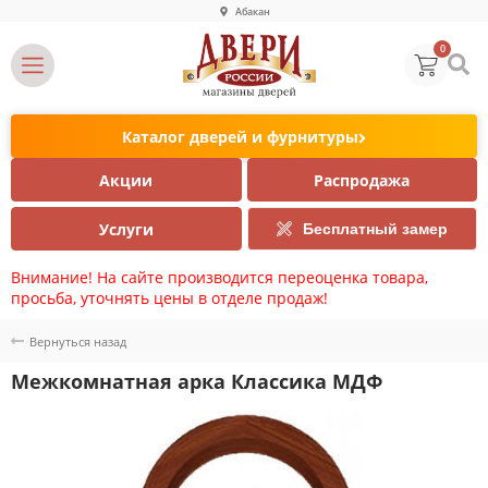
Абакан
0
Каталог дверей и фурнитуры
Акции
Распродажа
Услуги
Бесплатный замер
Внимание! На сайте производится переоценка товара,
просьба, уточнять цены в отделе продаж!
Вернуться назад
Межкомнатная арка Классика МДФ