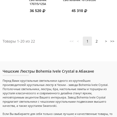
1707/5/125A
36 520
45 310
Товары 1-20 из 22
<<
<
1
2
>
>>
Чешские Люстры Bohemia Ivele Crystal в Абакане
Перед Вами хрустальные светильники одного из крупнейших
производителей хрустальных люстр в Чехии - завода Bohemia Ivele Crystal.
Потолочные светильники, люстры, бра, настольные лампы и торшеры из
хрусталя классического и современного дизайна станут ярким,
неповторимым акцентом Вашего интерьера. Завод Bohemia Ivele Crystal
предлагает светильники с чешскими хрустальными подвесками высшего
качества, а также хрусталем Swarovski.
Если Вы выбираете для себя только самые лучшие и качественные товары, то