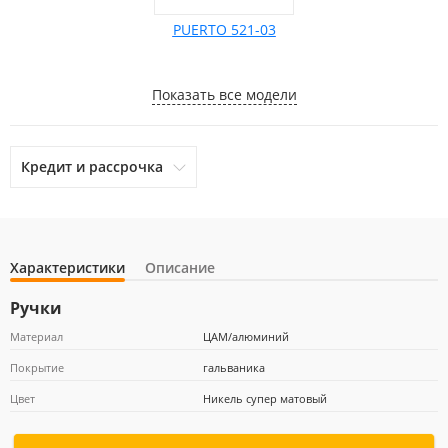
PUERTO 521-03
Показать все модели
Кредит и рассрочка
Характеристики
Описание
otpbank
Ренессанс Кредит
Home Credit Bank
Ручки
Материал
ЦАМ/алюминий
Покрытие
гальваника
Почта Банк
Цвет
Никель супер матовый