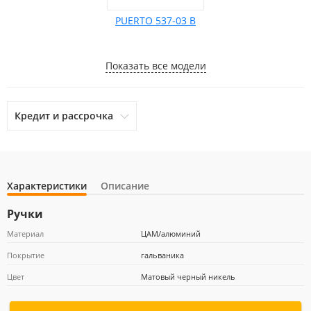
PUERTO 537-03 В
Показать все модели
Кредит и рассрочка
Характеристики
Описание
otpbank
Ренессанс Кредит
Home Credit Bank
Ручки
Материал
ЦАМ/алюминий
Покрытие
гальваника
Почта Банк
Цвет
Матовый черный никель