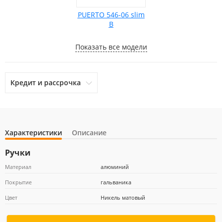
PUERTO 546-06 slim
B
Показать все модели
Кредит и рассрочка
Характеристики
Описание
otpbank
Ренессанс Кредит
Home Credit Bank
Ручки
Материал
алюминий
Покрытие
гальваника
Почта Банк
Цвет
Никель матовый