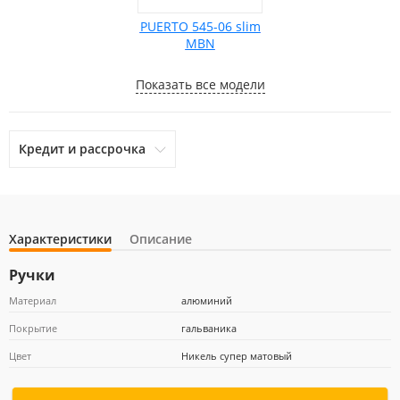
PUERTO 545-06 slim
MBN
Показать все модели
Кредит и рассрочка
Характеристики
Описание
otpbank
Ренессанс Кредит
Home Credit Bank
Ручки
Материал
алюминий
Покрытие
гальваника
Почта Банк
Цвет
Никель супер матовый