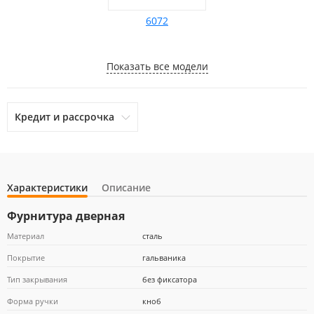
6072
Показать все модели
Кредит и рассрочка
Характеристики
Описание
otpbank
Ренессанс Кредит
Home Credit Bank
Фурнитура дверная
Материал
сталь
Покрытие
гальваника
Почта Банк
Тип закрывания
без фиксатора
Форма ручки
кноб