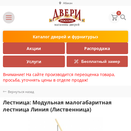
Абакан
0
Каталог дверей и фурнитуры
Акции
Распродажа
Услуги
Бесплатный замер
Внимание! На сайте производится переоценка товара,
просьба, уточнять цены в отделе продаж!
Вернуться назад
Лестница: Модульная малогабаритная
лестница Линия (Лиственница)