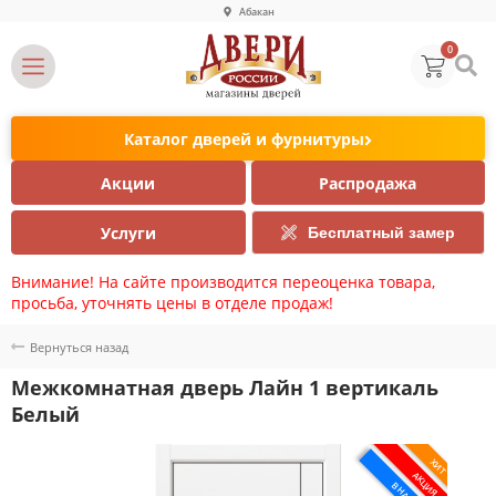
Абакан
0
Каталог дверей и фурнитуры
Акции
Распродажа
Услуги
Бесплатный замер
Внимание! На сайте производится переоценка товара,
просьба, уточнять цены в отделе продаж!
Вернуться назад
Межкомнатная дверь Лайн 1 вертикаль
Белый
ХИТ
АКЦИЯ