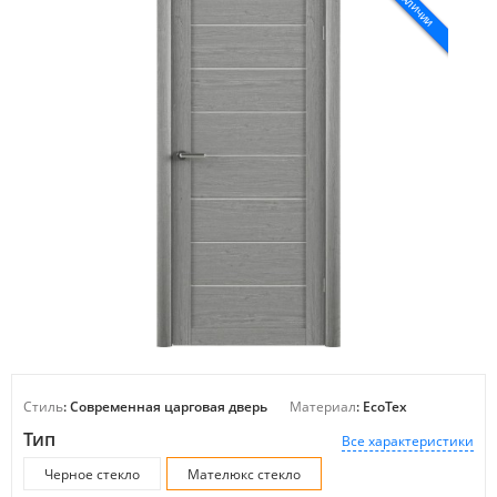
РАСПРОДАЖА
В НАЛИЧИИ
Стиль
: Современная царговая дверь
Материал
: EcoTex
Тип
Все характеристики
Черное стекло
Мателюкс стекло