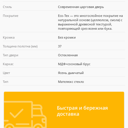
Стиль
Современная царговая дверь
Покрытие
Eco-Tex — это многослойное покрытие на
Почта Банк
натуральной основе (целлюлоза, смола) с
выраженной древесной текстурой,
повторяющей срез ясеня или бука.
Кромка
Без кромки
Толщина полотна (мм)
37
Тип двери
Остекленная
Каркас
МДФ+сосновый брус
Цвет
Ясень дымчатый
Тип
Мателюкс стекло