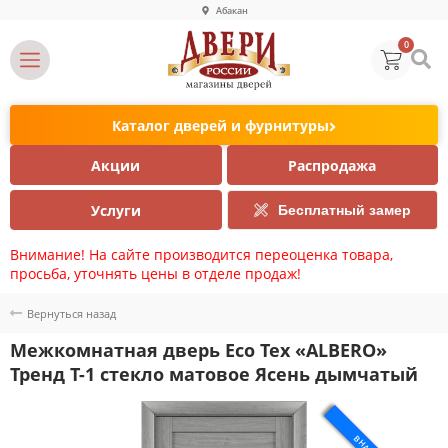
Абакан
0
Каталог дверей и фурнитуры
Акции
Распродажа
Услуги
Бесплатный замер
Внимание! На сайте производится переоценка товара,
просьба, уточнять цены в отделе продаж!
Вернуться назад
Межкомнатная дверь Eco Tex «ALBERO»
Тренд Т-1 стекло матовое Ясень дымчатый