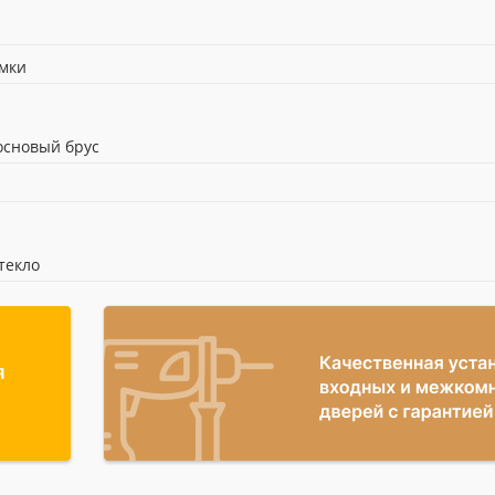
н
омки
сновый брус
текло