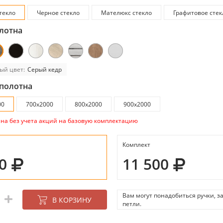
текло
Черное стекло
Мателюкс стекло
Графитовое стек
лотна
ый цвет:
Серый кедр
полотна
00
700х2000
800х2000
900х2000
ана без учета акций на базовую комплектацию
Комплект
50
11 500
Вам могут понадобиться ручки, з
В КОРЗИНУ
петли.