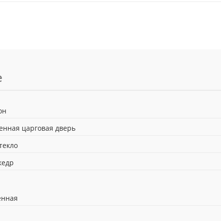
е
он
енная царговая дверь
текло
кедр
енная