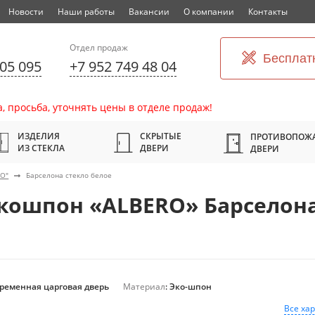
Новости
Наши работы
Вакансии
О компании
Контакты
Отдел продаж
Бесплат
305 095
+7 952 749 48 04
, просьба, уточнять цены в отделе продаж!
ИЗДЕЛИЯ
СКРЫТЫЕ
ПРОТИВОПОЖ
ИЗ СТЕКЛА
ДВЕРИ
ДВЕРИ
RO"
Барселона стекло белое
кошпон «ALBERO» Барселона
временная царговая дверь
Материал
: Эко-шпон
Все ха