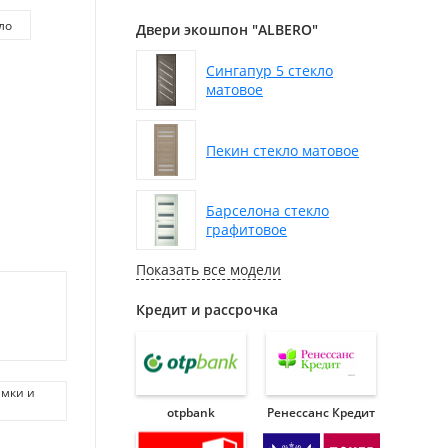
ло
Двери экошпон "ALBERO"
Сингапур 5 стекло
матовое
Пекин стекло матовое
Барселона стекло
графитовое
Показать все модели
Кредит и рассрочка
амки и
otpbank
Ренессанс Кредит