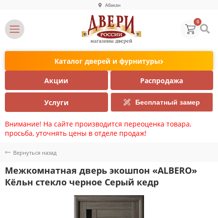
Абакан
0
Каталог дверей и фурнитуры
Акции
Распродажа
Услуги
Бесплатный замер
Внимание! На сайте производится переоценка товара,
просьба, уточнять цены в отделе продаж!
Вернуться назад
Межкомнатная дверь экошпон «ALBERO»
Кёльн стекло черное Серый кедр