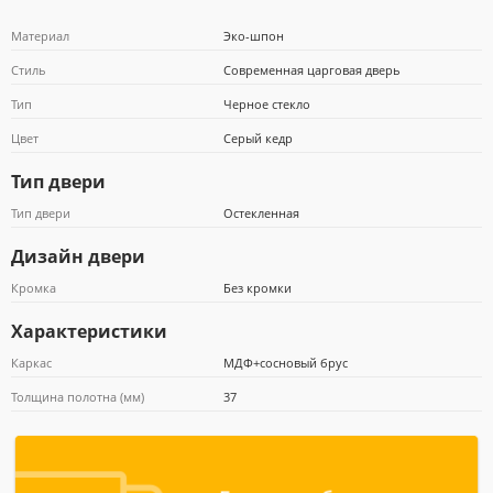
Материал
Эко-шпон
Стиль
Современная царговая дверь
Тип
Черное стекло
Почта Банк
Цвет
Серый кедр
Тип двери
Тип двери
Остекленная
Дизайн двери
Кромка
Без кромки
Характеристики
Каркас
МДФ+сосновый брус
Толщина полотна (мм)
37