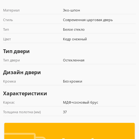
Материал
Эко-шпон
Стиль
Современная царговая дверь
Тип
Белое стекло
Почта Банк
Цвет
Кедр снежный
Тип двери
Тип двери
Остекленная
Дизайн двери
Кромка
Без кромки
Характеристики
Каркас
МДФ+сосновый брус
Толщина полотна (мм)
37