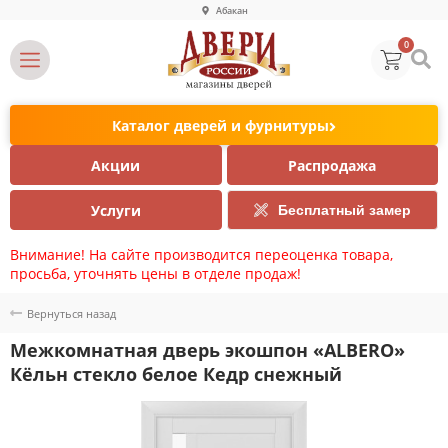
Абакан
0
Каталог дверей и фурнитуры
Акции
Распродажа
Услуги
Бесплатный замер
Внимание! На сайте производится переоценка товара,
просьба, уточнять цены в отделе продаж!
Вернуться назад
Межкомнатная дверь экошпон «ALBERO»
Кёльн стекло белое Кедр снежный