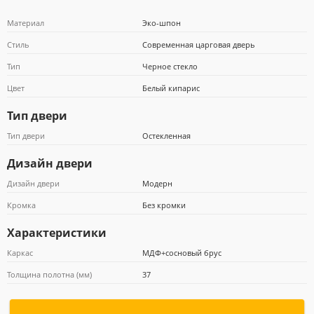
Материал
Эко-шпон
Стиль
Современная царговая дверь
Тип
Черное стекло
Почта Банк
Цвет
Белый кипарис
Тип двери
Тип двери
Остекленная
Дизайн двери
Дизайн двери
Модерн
Кромка
Без кромки
Характеристики
Каркас
МДФ+сосновый брус
Толщина полотна (мм)
37