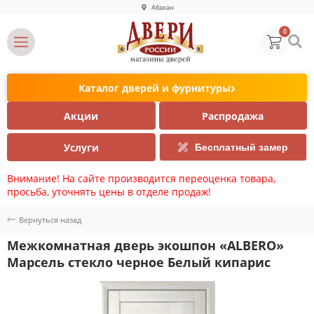
Абакан
0
Каталог дверей и фурнитуры
Акции
Распродажа
Услуги
Бесплатный замер
Внимание! На сайте производится переоценка товара,
просьба, уточнять цены в отделе продаж!
Вернуться назад
Межкомнатная дверь экошпон «ALBERO»
Марсель стекло черное Белый кипарис