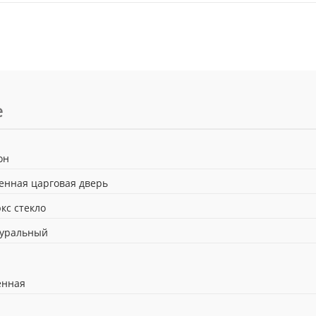
е
он
енная царговая дверь
кс стекло
туральный
енная