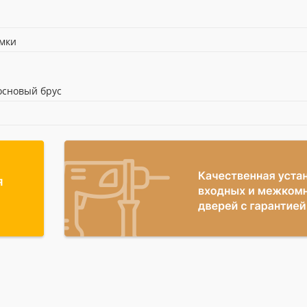
н
омки
сновый брус