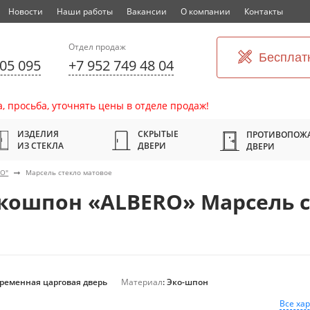
Новости
Наши работы
Вакансии
О компании
Контакты
Отдел продаж
Бесплат
305 095
+7 952 749 48 04
, просьба, уточнять цены в отделе продаж!
ИЗДЕЛИЯ
СКРЫТЫЕ
ПРОТИВОПОЖ
ИЗ СТЕКЛА
ДВЕРИ
ДВЕРИ
RO"
Марсель стекло матовое
кошпон «ALBERO» Марсель с
временная царговая дверь
Материал
: Эко-шпон
Все ха