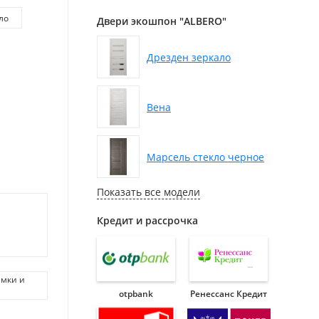
ло
Двери экошпон "ALBERO"
Дрезден зеркало
Вена
Марсель стекло черное
Показать все модели
Кредит и рассрочка
амки и
otpbank
Ренессанс Кредит