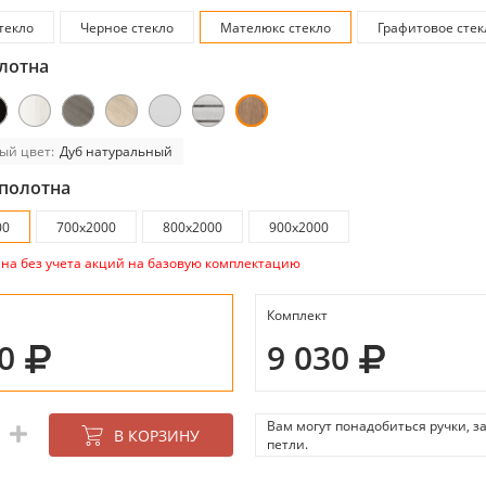
текло
Черное стекло
Мателюкс стекло
Графитовое стек
лотна
ый цвет:
Дуб натуральный
полотна
00
700x2000
800x2000
900x2000
ана без учета акций на базовую комплектацию
Комплект
80
9 030
Вам могут понадобиться ручки, з
В КОРЗИНУ
петли.