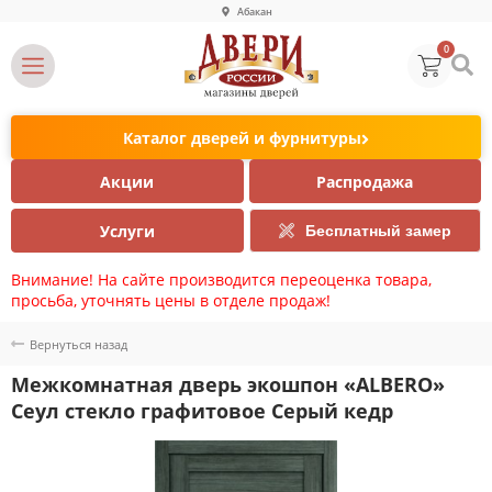
Абакан
0
Каталог дверей и фурнитуры
Акции
Распродажа
Услуги
Бесплатный замер
Внимание! На сайте производится переоценка товара,
просьба, уточнять цены в отделе продаж!
Вернуться назад
Межкомнатная дверь экошпон «ALBERO»
Сеул стекло графитовое Серый кедр