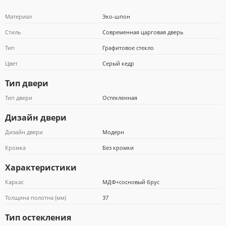
Материал
Эко-шпон
Стиль
Современная царговая дверь
Тип
Графитовое стекло
Почта Банк
Цвет
Серый кедр
Тип двери
Тип двери
Остекленная
Дизайн двери
Дизайн двери
Модерн
Кромка
Без кромки
Характеристики
Каркас
МДФ+сосновый брус
Толщина полотна (мм)
37
Тип остекления