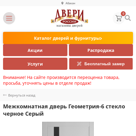
Абакан
0
Каталог дверей и фурнитуры
Акции
Распродажа
Услуги
Бесплатный замер
Внимание! На сайте производится переоценка товара,
просьба, уточнять цены в отделе продаж!
Вернуться назад
Межкомнатная дверь Геометрия-6 стекло
черное Серый