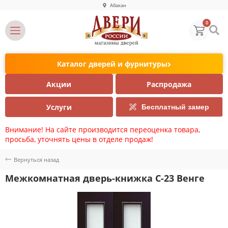
Абакан
0
Каталог дверей и фурнитуры
Акции
Распродажа
Услуги
Бесплатный замер
Внимание! На сайте производится переоценка товара,
просьба, уточнять цены в отделе продаж!
Вернуться назад
Межкомнатная дверь-книжка С-23 Венге