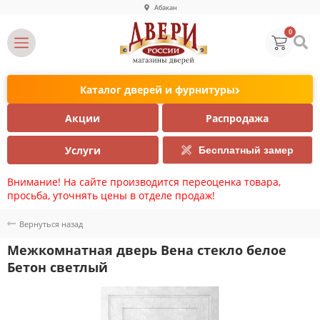
Абакан
0
Каталог дверей и фурнитуры
Акции
Распродажа
Услуги
Бесплатный замер
Внимание! На сайте производится переоценка товара,
просьба, уточнять цены в отделе продаж!
Вернуться назад
Межкомнатная дверь Вена стекло белое
Бетон светлый