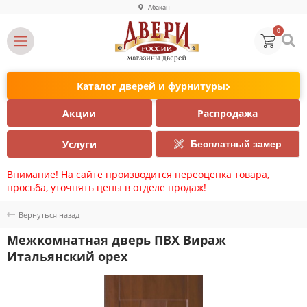
Абакан
0
Каталог дверей и фурнитуры
Акции
Распродажа
Услуги
Бесплатный замер
Внимание! На сайте производится переоценка товара,
просьба, уточнять цены в отделе продаж!
Вернуться назад
Межкомнатная дверь ПВХ Вираж
Итальянский орех