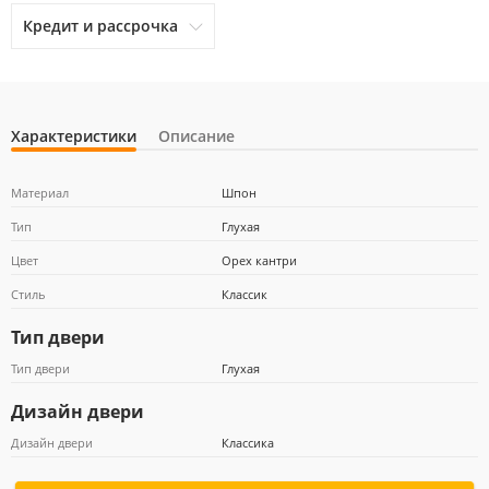
Кредит и рассрочка
Характеристики
Описание
otpbank
Ренессанс Кредит
Home Credit Bank
Материал
Шпон
Тип
Глухая
Цвет
Орех кантри
Почта Банк
Стиль
Классик
Тип двери
Тип двери
Глухая
Дизайн двери
Дизайн двери
Классика