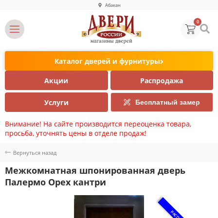
Абакан
0
Каталог дверей и фурнитуры
Акции
Распродажа
Услуги
Бесплатный замер
Внимание! На сайте производится переоценка товара,
просьба, уточнять цены в отделе продаж!
Вернуться назад
Межкомнатная шпонированная дверь
Палермо Орех кантри