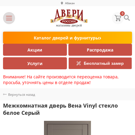
Абакан
0
Каталог дверей и фурнитуры
Акции
Распродажа
Услуги
Бесплатный замер
Внимание! На сайте производится переоценка товара,
просьба, уточнять цены в отделе продаж!
Вернуться назад
Межкомнатная дверь Вена Vinyl стекло
белое Серый