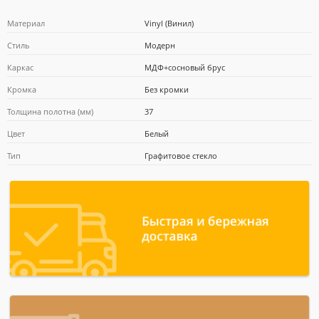
Материал
Vinyl (Винил)
Стиль
Модерн
Каркас
МДФ+сосновый брус
Почта Банк
Кромка
Без кромки
Толщина полотна (мм)
37
Цвет
Белый
Тип
Графитовое стекло