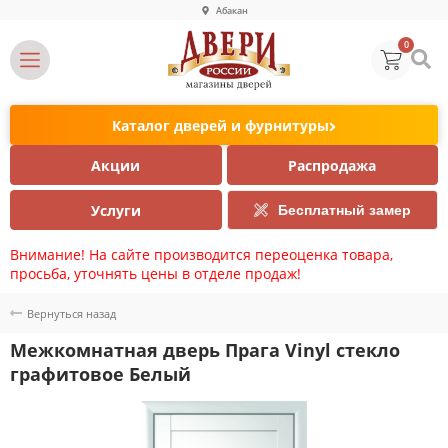
Абакан
0
Каталог дверей и фурнитуры
Акции
Распродажа
Услуги
Бесплатный замер
Внимание! На сайте производится переоценка товара,
просьба, уточнять цены в отделе продаж!
Вернуться назад
Межкомнатная дверь Прага Vinyl стекло
графитовое Белый