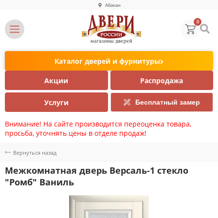
Абакан
0
Каталог дверей и фурнитуры
Акции
Распродажа
Услуги
Бесплатный замер
Внимание! На сайте производится переоценка товара,
просьба, уточнять цены в отделе продаж!
Вернуться назад
Межкомнатная дверь Версаль-1 стекло
"Ромб" Ваниль