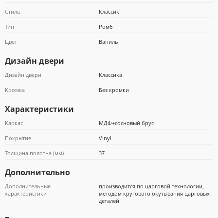
Стиль
Классик
Тип
Ромб
Почта Банк
Цвет
Ваниль
Дизайн двери
Дизайн двери
Классика
Кромка
Без кромки
Характеристики
Каркас
МДФ+сосновый брус
Покрытие
Vinyl
Толщина полотна (мм)
37
Дополнительно
Дополнительные
производится по царговой технологии,
характеристики
методом кругового окутывания царговых
деталей