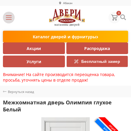
Абакан
0
Каталог дверей и фурнитуры
Акции
Распродажа
Услуги
Бесплатный замер
Внимание! На сайте производится переоценка товара,
просьба, уточнять цены в отделе продаж!
Вернуться назад
Межкомнатная дверь Олимпия глухое
Белый
АКЦИЯ