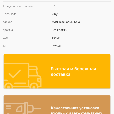
Толщина полотна (мм)
37
Покрытие
Vinyl
Почта Банк
Каркас
МДФ+сосновый брус
Кромка
Без кромки
Цвет
Белый
Тип
Глухая