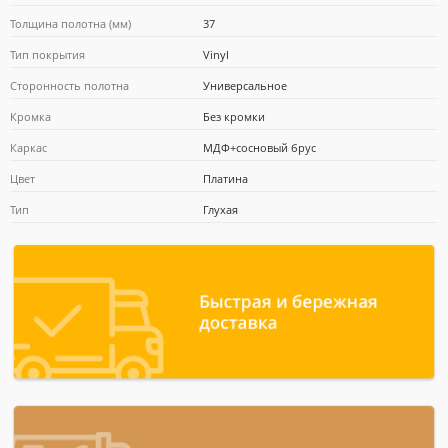
Толщина полотна (мм)
37
Тип покрытия
Vinyl
Почта Банк
Сторонность полотна
Универсальное
Кромка
Без кромки
Каркас
МДФ+сосновый брус
Цвет
Платина
Тип
Глухая