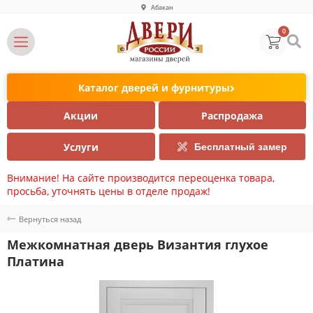
Абакан
0
Каталог дверей и фурнитуры
Акции
Распродажа
Услуги
Бесплатный замер
Внимание! На сайте производится переоценка товара,
просьба, уточнять цены в отделе продаж!
Вернуться назад
Межкомнатная дверь Византия глухое
Платина