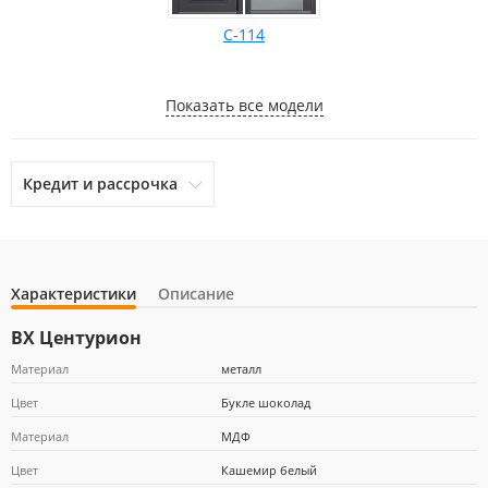
С-114
Показать все модели
Кредит и рассрочка
Характеристики
Описание
otpbank
Ренессанс Кредит
Home Credit Bank
ВХ Центурион
Материал
металл
Цвет
Букле шоколад
Почта Банк
Материал
МДФ
Цвет
Кашемир белый