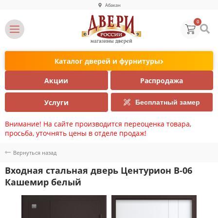
Абакан
0
Каталог дверей и фурнитуры
Акции
Распродажа
Услуги
Бесплатный замер
Внимание! На сайте производится переоценка товара,
просьба, уточнять цены в отделе продаж!
Вернуться назад
Входная стальная дверь Центурион В-06
Кашемир белый