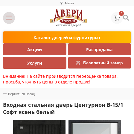
Абакан
0
Каталог дверей и фурнитуры
Акции
Распродажа
Услуги
Бесплатный замер
Внимание! На сайте производится переоценка товара,
просьба, уточнять цены в отделе продаж!
Вернуться назад
Входная стальная дверь Центурион В-15/1
Софт ясень белый