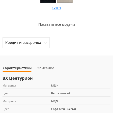
С-101
Показать все модели
Кредит и рассрочка
Характеристики
Описание
otpbank
Ренессанс Кредит
Home Credit Bank
ВХ Центурион
Материал
МДФ
Цвет
Бетон темный
Почта Банк
Материал
МДФ
Цвет
Софт ясень белый