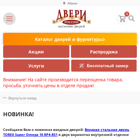
Абакан
0
Каталог дверей и фурнитуры
Акции
Распродажа
Услуги
Бесплатный замер
Внимание! На сайте производится переоценка товара,
просьба, уточнять цены в отделе продаж!
Вернуться назад
НОВИНКА!
Сообщаем Вам о новинках входных дверей:
Входная стальная дверь
TOREX Super Omega 10 RP4-RS1
в двух вариантах внутренней отделки