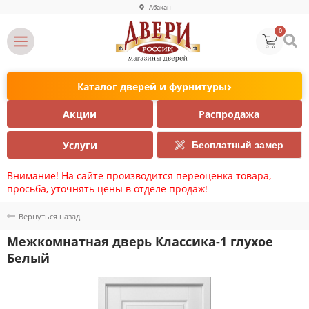
Абакан
0
Каталог дверей и фурнитуры
Акции
Распродажа
Услуги
Бесплатный замер
Внимание! На сайте производится переоценка товара,
просьба, уточнять цены в отделе продаж!
Вернуться назад
Межкомнатная дверь Классика-1 глухое
Белый