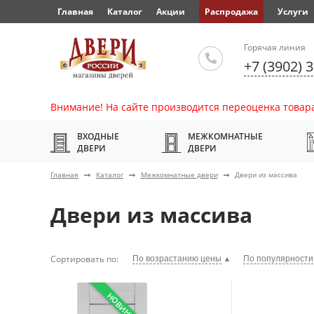
Главная
Каталог
Акции
Распродажа
Услуги
Горячая линия
+7 (3902) 
Внимание! На сайте производится переоценка товара
ВХОДНЫЕ
МЕЖКОМНАТНЫЕ
ДВЕРИ
ДВЕРИ
Главная
Каталог
Межкомнатные двери
Двери из массива
Двери из массива
Сортировать по:
По возрастанию цены
По популярности
НОВИНКА