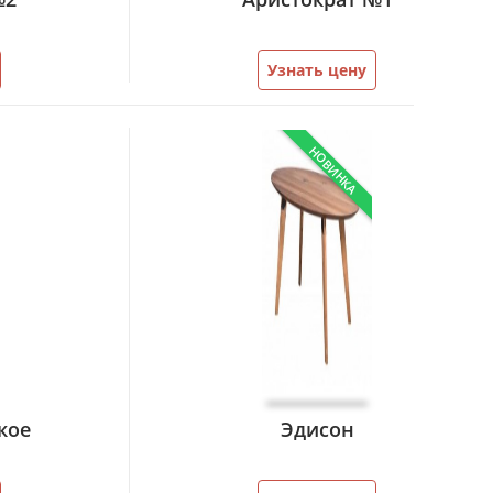
Узнать цену
НОВИНКА
кое
Эдисон