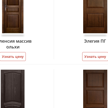
ленсия массив
Элегия ПГ
ольхи
Узнать цену
Узнать цену