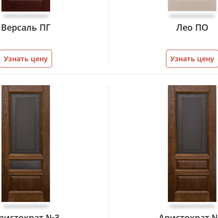
Версаль ПГ
Лео ПО
Узнать цену
Узнать цену
ристократ №3
Аристократ 