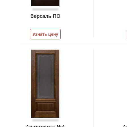
Версаль ПО
Узнать цену
Аристократ №4
А