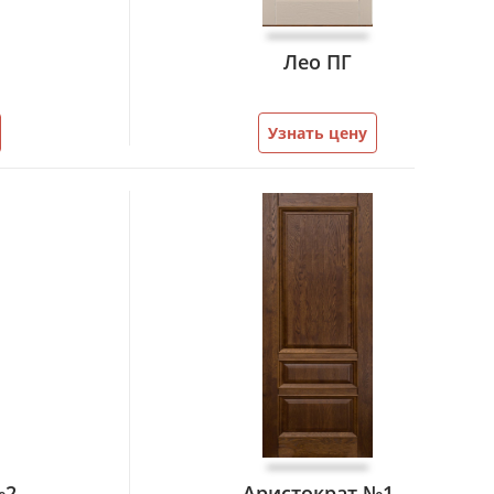
Лео ПГ
Узнать цену
№2
Аристократ №1