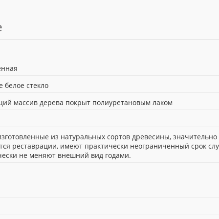
е
енная
 белое стекло
щий массив дерева покрыт полиуретановым лаком
изготовленные из натуральных сортов древесины, значительно
тся реставрации, имеют практически неограниченный срок сл
чески не меняют внешний вид годами.
н