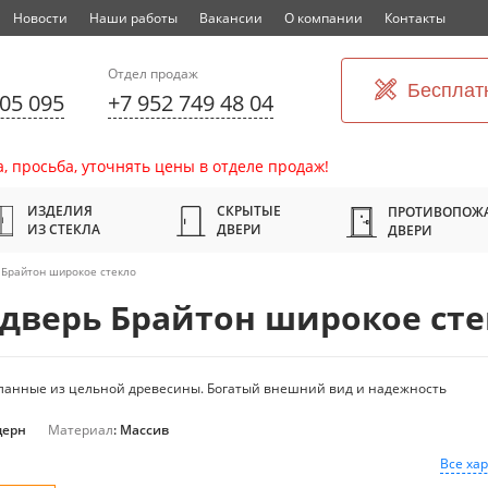
Новости
Наши работы
Вакансии
О компании
Контакты
Отдел продаж
Бесплат
305 095
+7 952 749 48 04
, просьба, уточнять цены в отделе продаж!
ИЗДЕЛИЯ
СКРЫТЫЕ
ПРОТИВОПОЖ
ИЗ СТЕКЛА
ДВЕРИ
ДВЕРИ
Брайтон широкое стекло
дверь Брайтон широкое сте
еланные из цельной древесины. Богатый внешний вид и надежность
дерн
Материал
: Массив
Все ха