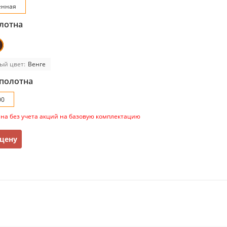
енная
лотна
ый цвет:
Венге
полотна
00
ана без учета акций на базовую комплектацию
 цену