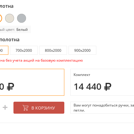
лотна
ый цвет:
Белый
полотна
00
700x2000
800x2000
900x2000
ана без учета акций на базовую комплектацию
Комплект
40
14 440
Вам могут понадобиться ручки, з
В КОРЗИНУ
петли.