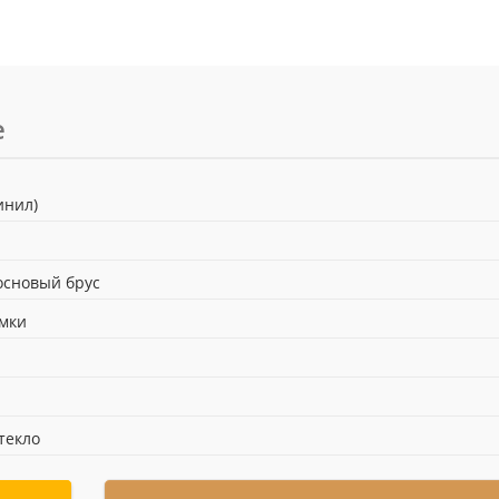
е
Винил)
н
сновый брус
омки
текло