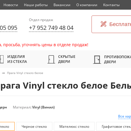
Новости
Наши работы
Вакансии
О компании
Контакты
Отдел продаж
Бесплат
305 095
+7 952 749 48 04
, просьба, уточнять цены в отделе продаж!
ИЗДЕЛИЯ
СКРЫТЫЕ
ПРОТИВОПОЖ
ИЗ СТЕКЛА
ДВЕРИ
ДВЕРИ
Прага Vinyl стекло белое
ага Vinyl стекло белое Бел
дерн
Материал
: Vinyl (Винил)
Все ха
текло
Черное стекло
Мателюкс стекло
Графитовое стек